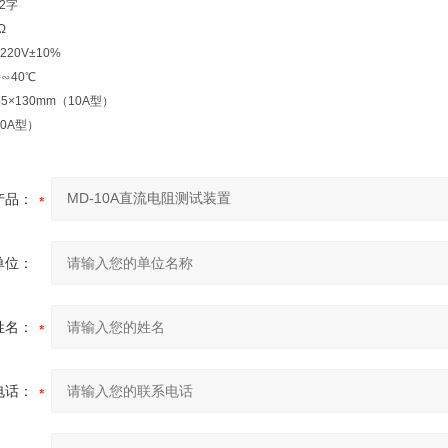
2字
Ω
20V±10%
∽40℃
45×130mm（10A型）
10A型）
产品：
单位：
姓名：
电话：