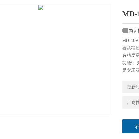
MD
简要
MD-1
器及程
有精度
功能*
是变压
更新时间
厂商