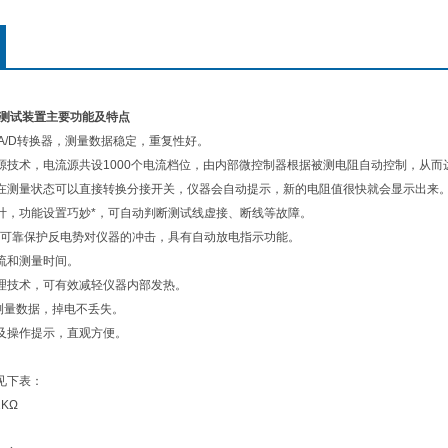
电阻测试装置主要功能及特点
位A/D转换器，测量数据稳定，重复性好。
源技术，电流源共设1000个电流档位，由内部微控制器根据被测电阻自动控制，从
在测量状态可以直接转换分接开关，仪器会自动提示，新的电阻值很快就会显示出来
计，功能设置巧妙*，可自动判断测试线虚接、断线等故障。
能可靠保护反电势对仪器的冲击，具有自动放电指示功能。
流和测量时间。
理技术，可有效减轻仪器内部发热。
次测量数据，掉电不丢失。
及操作提示，直观方便。
见下表：
KΩ