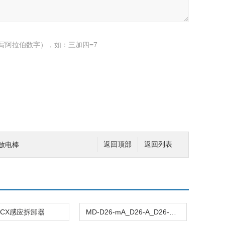
写阿拉伯数字），如：三加四=7
式放电棒
返回顶部
返回列表
-CX感应拆卸器
MD-D26-mA_D26-A_D26-V_D26-W交直流毫安/安培/伏特表/单相瓦特表价格