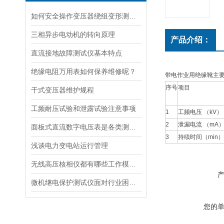
如何安全操作变压器绕组变形测试仪
三相异步电动机的转向原理
产品介绍：
直流接地故障测试仪基本特点
绝缘电阻万用表如何保养维修呢？
带电作业用绝缘靴主
序号
项目
干式变压器维护规程
工频耐压试验和泄露试验注意事项
1
工频电压 （kV）
2
泄漏电流 （mA
面板式直流数字电压表是各类测量仪器与控制台上理想的配套仪表
3
持续时间（min）
浅谈电力变电站运行管理
无线高压核相仪都有哪些工作模式呢？
微机继电保护测试仪面对行业困境如何扭转乾坤
您的