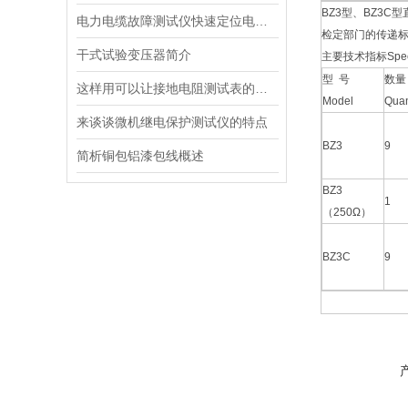
BZ3型、BZ3
电力电缆故障测试仪快速定位电缆故障点
检定部门的传递
干式试验变压器简介
主要技术指标Sp
型 号
数量
这样用可以让接地电阻测试表的测量更精准
Model
Quan
来谈谈微机继电保护测试仪的特点
BZ3
9
简析铜包铝漆包线概述
BZ3
1
（250Ω）
BZ3C
9