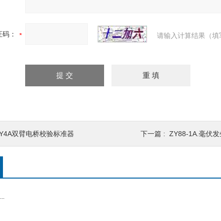
证码：
请输入计算结果（填
ZY4A双臂电桥校验标准器
下一篇 :
ZY88-1A.毫
.