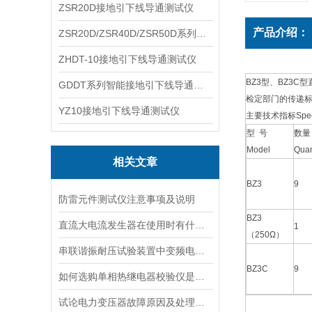
ZSR20D接地引下线导通测试仪
产品介绍：
ZSR20D/ZSR40D/ZSR50D系列接地引下线导通测试仪
ZHDT-10接地引下线导通测试仪
BZ3型、BZ3
GDDT系列智能接地引下线导通测试仪
检定部门的传递
YZ10接地引下线导通测试仪
主要技术指标Sp
型 号
数量
Model
Quan
相关文章
BZ3
9
防雷元件测试仪注意事项及说明
BZ3
直流大电流发生器在使用时有什么技巧可言
1
（250Ω）
串联谐振耐压试验装置中变频电源的特点
BZ3C
9
如何选购单相热继电器校验仪是正确的
试论电力变压器故障原因及处理方法