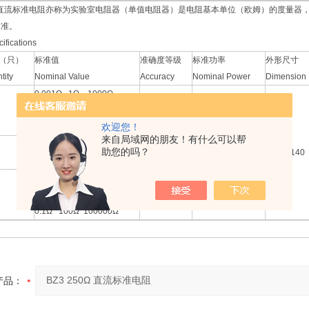
C型直流标准电阻亦称为实验室电阻器（单值电阻器）是电阻基本单位（欧姆）的度量
标准。
ecifications
（只）
标准值
准确度等级
标准功率
外形尺寸
tity
Nominal Value
Accuracy
Nominal Power
Dimension
0.001Ω 1Ω 1000Ω
0.01Ω 10Ω 10000Ω
0.01
0.5W
欢迎您！
0.1Ω 100Ω 100000Ω
来自局域网的朋友！有什么可以帮
助您的吗？
250Ω
0.02
0.2W
Ф110×14
0.001Ω 1Ω 1000Ω
0.01Ω 10Ω 10000Ω
0.002
0.5W
0.1Ω 100Ω 100000Ω
产品：