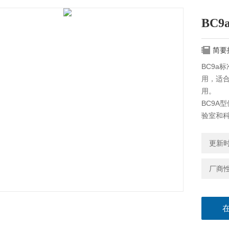
BC
简要
BC9a
用，适合
用。
BC9A
验室和
更新时间
厂商