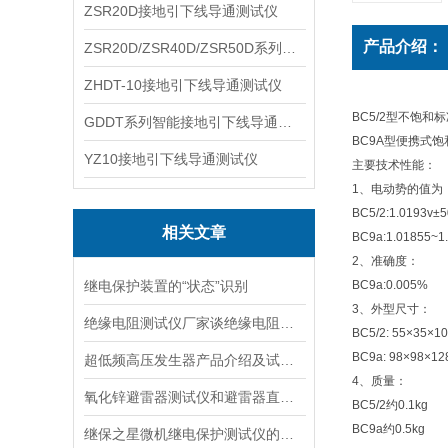
ZSR20D接地引下线导通测试仪
产品介绍：
ZSR20D/ZSR40D/ZSR50D系列接地引下线导通测试仪
ZHDT-10接地引下线导通测试仪
BC5/2型不饱
GDDT系列智能接地引下线导通测试仪
BC9A型便携式
YZ10接地引下线导通测试仪
主要技术性能：
1、电动势的值为
BC5/2:1.0193v±
相关文章
BC9a:1.01855~1
2、准确度：
继电保护装置的“状态”识别
BC9a:0.005%
3、外型尺寸：
绝缘电阻测试仪厂家谈绝缘电阻测试仪器的分类
BC5/2: 55×35×
BC9a: 98×98×
超低频高压发生器产品介绍及试验原理
4、质量：
氧化锌避雷器测试仪和避雷器直流参数测试仪的区别
BC5/2约0.1kg
BC9a约0.5kg
继保之星微机继电保护测试仪的主要特点