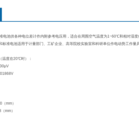
和标准电池供各种电位差计作内附参考电压用，适合在周围空气温度为1~60℃和相对湿度
饱和标准电池适用于计量部门、工矿企业、高等院校实验室和科研单位作电动势工作量
（温度在20℃时）：
500μV
.01868V
100（mm）
128（mm）