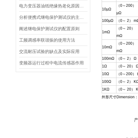
电力变压器油纸绝缘热老化原因，你知道吗？
（0
～
200）
10µ
Ω
µ
Ω
分析便携式继电保护测试仪的主要特点
100µ
Ω
（0
～
2） m
阐述继电保护测试仪的配置原则
（0
～
20）
1m
Ω
m
Ω
工频调感串联谐振的使用方法
（0
～
200）
10m
Ω
m
Ω
交流耐压试验的缺点及实际应用
100m
Ω
（0
～
2）
Ω
变频器运行过程中电流传感器作用
1
Ω
（0
～
20）
10
Ω
（0
～
200）
100
Ω
（0
～
2） K
1K
Ω
（0
～
20） 
外形尺寸
Dimension