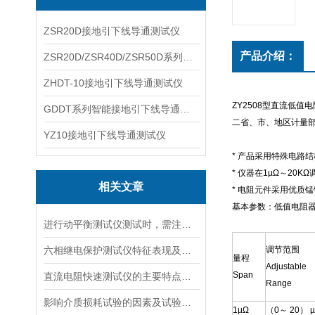
ZSR20D接地引下线导通测试仪
产品介绍：
ZSR20D/ZSR40D/ZSR50D系列接地引下线导通测试仪
ZHDT-10接地引下线导通测试仪
ZY2508
型直流低值电
GDDT系列智能接地引下线导通测试仪
二省、市、地区计量
YZ10接地引下线导通测试仪
*
产品采用特殊电路结
*
仪器在
1µ
Ω～
20K
Ω
相关文章
*
电阻元件采用优质锰
基本参数：低值电阻
进行动平衡测试仪测试时，需注意哪些问题？
六相继电保护测试仪特征表现及综合参数
调节范围
量
程
Adjustable
Span
直流电阻快速测试仪的主要特点有哪些
Range
影响介质损耗试验的因素及试验分析，介质损耗测试仪选择
1µ
Ω
（0
～
20） µ