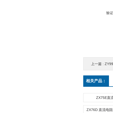
验
上一篇 :
ZY9
相关产品：
ZX75E