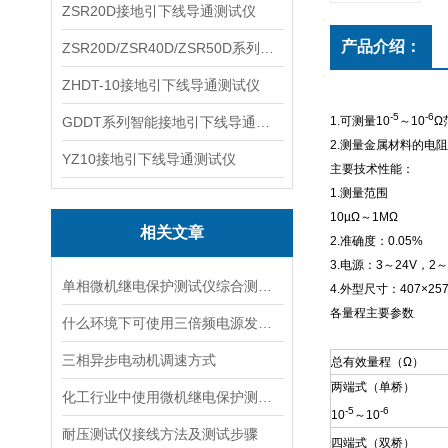
ZSR20D接地引下线导通测试仪
产品介绍：
ZSR20D/ZSR40D/ZSR50D系列接地引下线导通测试仪
ZHDT-10接地引下线导通测试仪
-5
-6
GDDT系列智能接地引下线导通测试仪
1.
可测量
10
～
10
Ω
2.
测量金属材料的电阻
YZ10接地引下线导通测试仪
主要技术性能：
1.
测量范围
10µ
Ω～
1M
Ω
相关文章
2.
准确度：
0.05%
3.
电源：
3
～
24V
，
2
～
单相微机继电保护测试仪综合测试及测时测值
4.
外型尺寸：
407
×
25
各量程主要参数
什么环境下可使用三倍频电源发生器？
三相异步电动机调速方式
总有效量程（Ω）
两端式（单桥）
化工行业中使用微机继电保护测试仪的必要性
-5
-6
10
～
10
耐压测试仪接线方法及测试步骤
四端式（双桥）