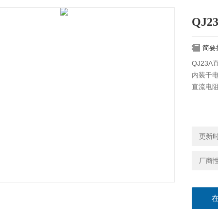
QJ
简要
QJ23
内装干电
直流电
更新时间
厂商