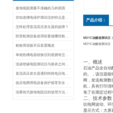
接地电阻测量不准确的几种原因
你知道继电保护测试仪的特点是什么吗?
产品介绍：
怎样处理直流高压发生器的故障？
防雷检测设备使用前要做哪些检查呢
MDYC油酸值测试仪
MDYC油酸值测试仪
检验用谐振升压装置概述
单相热继电器校验仪到底拥有怎样的保养措施呢？
一、概述
浅谈绝缘电阻测试仪与摇表之间的区别和联系
石油产品全自动酸
直流高压发生器遇到特殊电压电缆的耐压怎么办？
的。，该仪器能
网，发送检测数
低压电网用电设备保护接零安全须知
机，具有打印清
浅看钳式接地电阻仪的使用方法及步骤
免了在测定过程
二、技术参数
抗电网波动、环境
显示方式：大屏