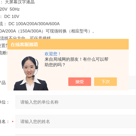
： 大屏幕汉字液晶
0V 50Hz
DC 10V
DC 100A/200A/300A/600A
0A/200A（150A/300A）可现场转换（相应型号）。
电流线不分方向，可任意接线。
置范围：6―99S
流断线自动识别!!！
欢迎您！
来自局域网的朋友！有什么可以帮
助您的吗？
产品：
单位：
姓名：