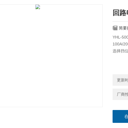
回路
简要
YHL-
100A/2
选择挡
更新时间
厂商