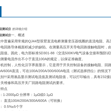
电阻测试仪
的详细介绍
一、概述
电阻测试仪
中普遍采用常规的QJ44型双臂直流电桥测量变压器线圈的直流电阻、高
导电回路导体截面积减少的缺陷。在测量高压开关导电回路接触电阻时，
阻值。因此，电力部标准SD301-88《交流500KV电气设备交接和预
测量电流作出不小于直流100A的规定，以保证准确度。
机控制，人性化汉字界面显示，它是用于开关控制设备的接触电阻、回路
/300A/600A直流，可在100A/200A/300/600A电流（测试选择挡位
别!!!采用液晶显示测试电流值及测试电阻值，可以打印输出，具有23
开关维修和高压开关厂回路电阻测试的要求。
及特点
2000μΩ 分辨率：1μΩ或0.1μΩ
流100A/200A/300A/600A（可转换）
0.5%±5个字