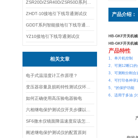
ZSR20D/ZSR40D/ZSR50D系列接地引下线导通测试仪
ZHDT-10接地引下线导通测试仪
产品介绍：
GDDT系列智能接地引下线导通测试仪
YZ10接地引下线导通测试仪
HB-GKF开关机
HB-GKF开关机
产品特性
1、单片机控制
相关文章
2、可测12断口
3、可测刚分刚
电子式温湿度计工作原理？
4、可打印各种录
变压器容量及损耗特性测试仪环境条件-特征
5、*的保护功能
6、适用于多油 少
如何正确使用高压验电器验电
六相继电保护测试仪开关步骤以及使用过程中需注意的事项说明
SF6微水仪镜面降温速度应该怎样控制
阐述继电保护测试仪的配置原则
您的