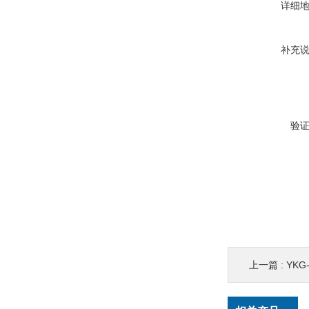
详细
补充
验
上一篇 :
YK