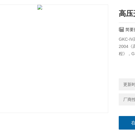
高压
简要
GKC-I
2004
程》，G
更新时间
厂商