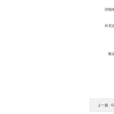
详细
补充
验
上一篇 :