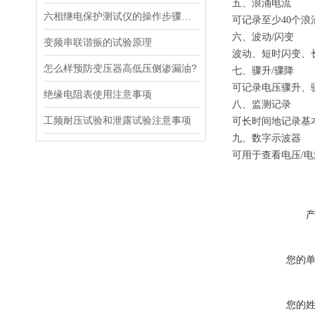
五、浪涌电流
六相继电保护测试仪的操作步骤主要包括以下几个方面
可记录至少40个浪
六、波动/闪变
变频串联谐振的试验原理
波动、短时闪变、
怎么样预防变压器高低压侧渗漏油?
七、骤升/骤降
可记录电压骤升、
绝缘电阻表使用注意事项
八、监测记录
工频耐压试验和泄露试验注意事项
可长时间地记录基
九、数字示波器
可用于查看电压/
您的
您的