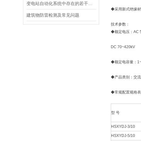
变电站自动化系统中存在的若干问题浅析
◆采用新式绝缘材
建筑物防雷检测及常见问题
技术参数：
◆额定电压：AC 50
DC 70~420kV
◆额定电容量：1~4
◆产品类别：交流
◆常规配置规格表
型 号
HSXYDJ-3/10
HSXYDJ-5/10