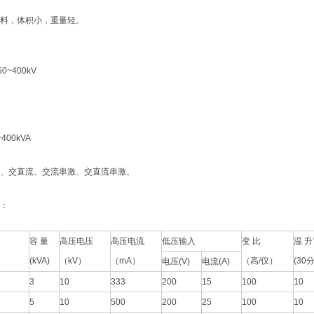
料，体积小，重量轻。
~400kV
00kVA
、交直流、交流串激、交直流串激。
：
容 量
高压电压
高压电流
低压输入
变 比
温 
(kVA)
（kV）
（mA）
（高/仪）
(30
电压(V)
电流(A)
3
10
333
200
15
100
10
5
10
500
200
25
100
10