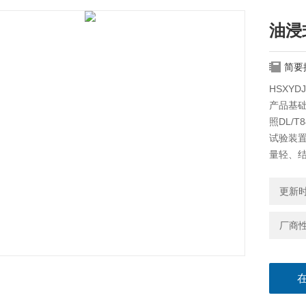
油浸
简要
HSXY
产品基
照DL/
试验装
量轻、
更新时间
厂商