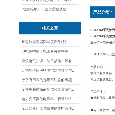
YZ10接地引下线导通测试仪
产品介绍：
相关文章
HSXYDJ系列油
HSXYDJ系列油
氧化锌避雷器测试仪产品特性
通用技术条件-第
继电保护的干扰因素有哪些呢
广泛适用于电力系
建筑电气知识：防雷措施一般有哪两种
产品别称：
无功补偿用串联电抗器的性能与作用分析
油式试验变压器、
高压试验变压器、
数字万用表的选用应注意的事项有哪些？
变频串联谐振耐压试验装置做电容性试品试验的注意事项
产品特性：
◆选材优良，质量
电力变压器的电压比、极性和组别试验方法
变压器变比测试仪在操作时应注意的安全事项
◆电压裕度大，电