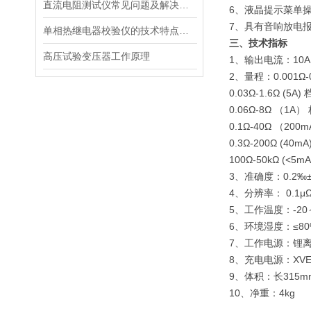
直流电阻测试仪常见问题及解决方法
6、液晶提示菜单
7、具有音响放电
单相热继电器校验仪的技术特点主要体现在以下几个方面
三、技术指标
高压试验变压器工作原理
1、输出电流：10A
2、量程：0.001Ω-
0.03Ω-1.6Ω (5A) 
0.06Ω-8Ω （1A）
0.1Ω-40Ω （200
0.3Ω-200Ω (40mA
100Ω-50kΩ (<5mA
3、准确度：0.2‰±
4、分辨率： 0.1μ
5、工作温度：-20
6、环境湿度：≤8
7、工作电源：锂
8、充电电源：XVE-12
9、体积：长315m
10、净重：4kg