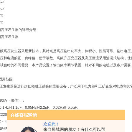
2μF
5μF
3%
5%
 超低频高压发生器的详细介绍
超低频高压发生器
.1超低频高压发生器采用新技术，其特点是高压输出功率大、体积小、性能可靠。输出
压和电流的正、负峰值，便于读数。高频升压变压器及高压整流采用油浸式结构，使
验时的不同需要，本产品设置了输出频率调节装置，针对不同的电缆以及客户需要，按照事先
适用范围
压发生器是进行超低频耐压试验的重要设备，广泛用于电力部和工矿企业对电缆和其
30kV（峰值）；
Hz时1.1μF、0.05Hz时2.2μF、0.02Hz时5.5μF。
20V±10%， 50Hz；
～40℃；
欢迎您！
0%RH。
来自局域网的朋友！有什么可以帮