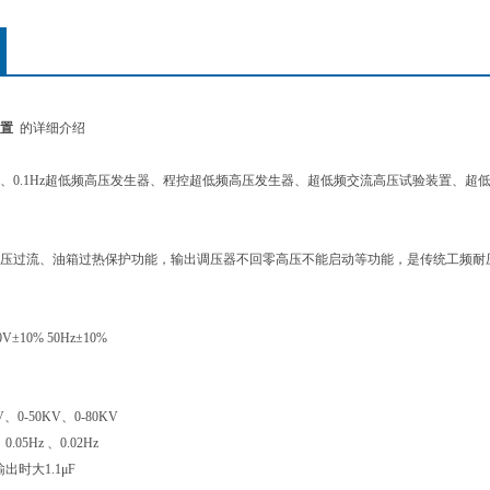
置
的详细介绍
、0.1Hz超低频高压发生器、程控超低频高压发生器、超低频交流高压试验装置、超
压过流、油箱过热保护功能，输出调压器不回零高压不能启动等功能，是传统工频耐
±10% 50Hz±10%
、0-50KV、0-80KV
.05Hz 、0.02Hz
出时大1.1μF