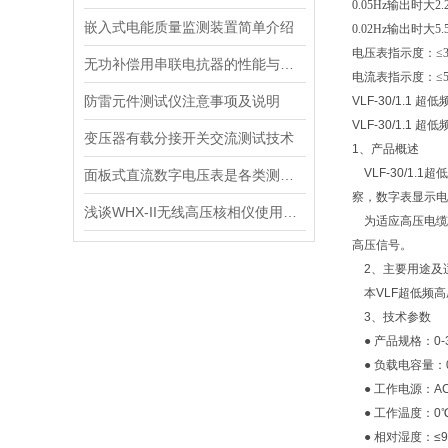
0.05Hz输出时大2.
嵌入式电能质量监测装置简单介绍
0.02Hz输出时大5.
电压表指示度：≤
无功补偿用串联电抗器的性能与作用分析
电流表指示度：≤
防雷元件测试仪注意事项及说明
VLF-30/1.1
VLF-30/1.1 
变压器有载分接开关交流测试技术
1、产品概述
VLF-30/1
面板式直流数字电压表是各类测量仪器与控制台上理想的配套仪表
察，数字表显示电
浅谈WHX-II无线高压核相仪使用方法及维护保养
为适应高压电缆试
高压信号。
2、主要用途及
本VLF超低频高
3、技术参数
● 产品规格：0-
● 负载电容量：0.1
● 工作电源：AC2
● 工作温度：0℃
● 相对湿度：≤9