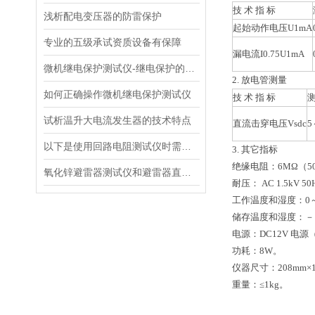
技 术 指 标
浅析配电变压器的防雷保护
起始动作电压U1mA
专业的五级承试资质设备有保障
漏电流I0.75U1mA
微机继电保护测试仪-继电保护的基本概念
2. 放电管测量
如何正确操作微机继电保护测试仪
技 术 指 标
测
试析温升大电流发生器的技术特点
直流击穿电压Vsdc
5
以下是使用回路电阻测试仪时需要注意的事项
3. 其它指标
绝缘电阻：6MΩ（5
氧化锌避雷器测试仪和避雷器直流参数测试仪的区别
耐压： AC 1.5kV 50
工作温度和湿度：0～
储存温度和湿度：－1
电源：DC12V 电
功耗：8W。
仪器尺寸：208mm×1
重量：≤1kg。