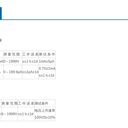
量
测 量 范 围
工 作 误 差
测 试 条 件
mA
0～1999V
≤±1％±1d
1mA±5μA
0.75U1mA
A
0～199.9μA
≤±2μA±1d
≤±1％±1d
测 量 范 围
工 作 误 差
测试条件
电压上升速率
c
8～1999V
≤±1％±1d
100V/S±10%