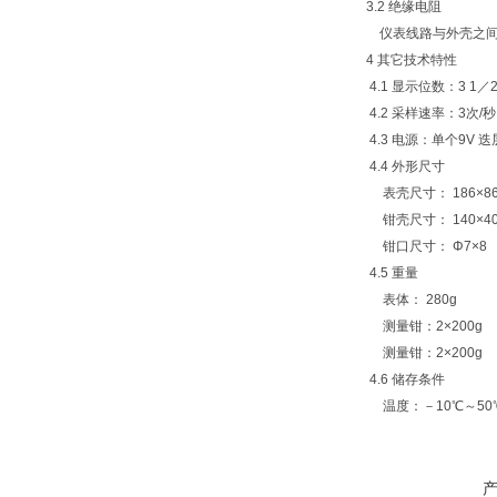
3.2 绝缘电阻
仪表线路与外壳之间、
4 其它技术特性
4.1 显示位数：3 1／
4.2 采样速率：3次/秒
4.3 电源：单个9V
4.4 外形尺寸
表壳尺寸： 186×86
钳壳尺寸： 140×40
钳口尺寸： Φ7×8
4.5 重量
表体： 280g
测量钳：2×200g
测量钳：2×200g
4.6 储存条件
温度：－10℃～50