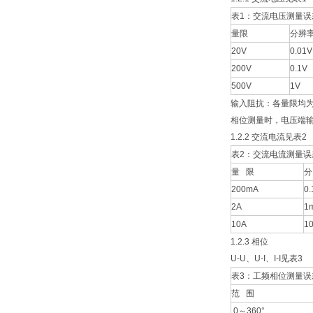
表1：交流电压测量误
量限
分辨
20V
0.01V
200V
0.1V
500V
1V
输入阻抗：各量限均为
相位测量时，电压端输入
1.2.2 交流电流见表2
表2：交流电流测量误
量 限
分
200mA
0
2A
1
10A
1
1.2.3 相位
U-U、U-I、I-I见表3
表3：工频相位测量误
范 围
0～360°