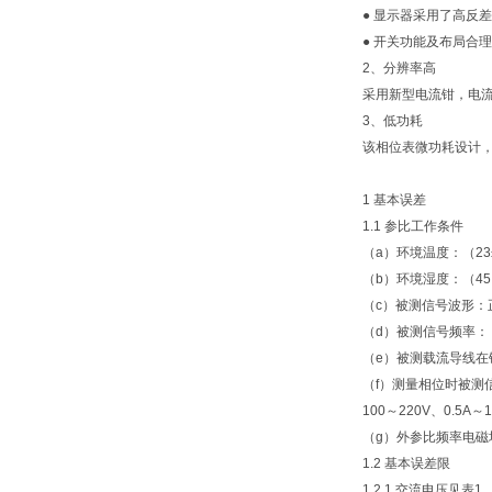
● 显示器采用了高反
● 开关功能及布局合
2、分辨率高
采用新型电流钳，电流分
3、低功耗
该相位表微功耗设计
1 基本误差
1.1 参比工作条件
（a）环境温度：（23
（b）环境湿度：（45
（c）被测信号波形：正
（d）被测信号频率：（5
（e）被测载流导线在
（f）测量相位时被测
100～220V、0.5A～1
（g）外参比频率电磁
1.2 基本误差限
1.2.1 交流电压见表1