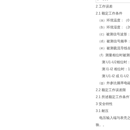
2 工作误差
2.1 额定工作条件
（a）环境温度：（0
（b）环境湿度：（20
（c）被测信号波形：正
（d）被测信号频率：（
（e）被测载流导线
（f）测量相位时被
测 U1-U2相位时：3
测 I1-I2 相位时：1
测 U1-I2 或 I1-U
（g）外参比频率电
2.2 额定工作误差限
2.1 所述额定工作
3 安全特性
3.1 耐压
电压输入端与表壳之间、
验。。