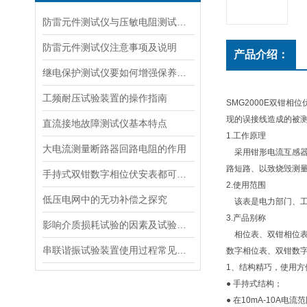
防雷元件测试仪与压敏电阻测试仪的共同点
防雷元件测试仪注意事项及说明
产品介绍：
继电保护测试仪要如何增强保养及稳定性？
工频耐压试验装置的操作指南
SMG2000E双钳
现的误接线造成的被
直流接地故障测试仪基本特点
1.工作原理
大电流测量断路器回路电阻的作用
采用钳形电流互感器转
路短路、以致烧毁测
手持式双钳数字相位伏安表都可以测量哪些？测量方法是什么
2.使用范围
低压电网中的无功补偿之探究
该表是电力部门、工
3.产品别称
影响介质损耗试验的因素及试验分析，介质损耗测试仪选择
相位表、双钳相位表
串联谐振试验装置使用过程常见故障及分析
数字相位表、双钳数
1、结构精巧，使用方
● 手持式结构；
● 在10mA-10A