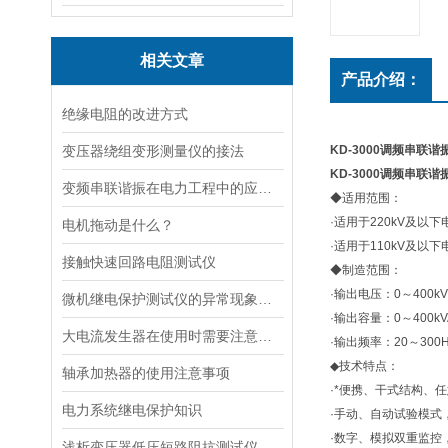
相关文章
产品介绍：
绝缘电阻的改进方式
变压器绕组变形测量仪的接法
KD-3000调频串联
KD-3000调频串联
变频串联谐振在电力工程中的应用分析有哪些？
◆适用范围：
·适用于220kV及
电机拖动是什么？
·适用于110kV及
接触快速回路电阻测试仪
◆制造范围：
·输出电压：0～400k
微机继电保护测试仪的异常现象及处理方法
·输出容量：0～400k
大电流发生器在使用时需要注意哪些呢？
·输出频率：20～300
◆技术特点：
轴承加热器的使用注意事项
·*便携、干式结构、
电力系统继电保护知识
·手动、自动试验模式
·数字、模拟双重监控
浅析变压器低压短路阻抗测试仪的性能指标