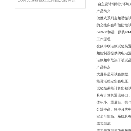
·自主设计研制的环氧
产品简介
便携式系列变频谐振试
的交接实验和预防性试
SPWM和进口原装I
工作原理
变频串联谐振试验装
频控制器提供供电电
谐振频率取决于被试品
产品特点
大屏幕显示试验数据
能灵活整定实验电压
试验结果能计算出被
具有计算机通讯接口
体积小、重量轻、操
分辨率高、频率分辨率为
安全可靠高、系统具
成套组成
成套装置组成为变频