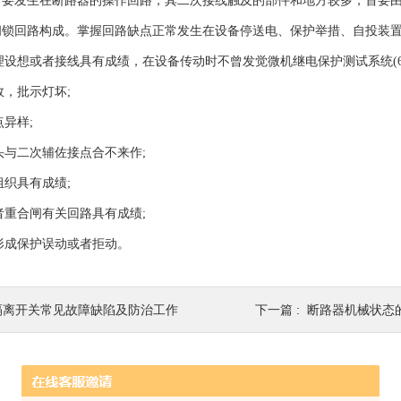
首要发生在断路器的操作回路，其二次接线触及的部件和地方较多，首要
闭锁回路构成。掌握回路缺点正常发生在设备停送电、保护举措、自投装
原理设想或者接线具有成绩，在设备传动时不曾发觉微机继电保护测试系统(6
效，批示灯坏;
点异样;
触头与二次辅佐接点合不来作;
组织具有成绩;
或者重合闸有关回路具有成绩;
作形成保护误动或者拒动。
隔离开关常见故障缺陷及防治工作
下一篇 :
断路器机械状态