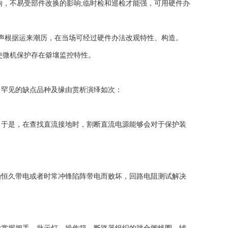
响，不易受部件改换的影响;临时检和巡检才能强，可用硬件办
同声根据运来潮历，在当场可经过硬件办法改观特性、构造。
使微机保护存在僻壤监控特性。
。罕见的缺点品种及缘由赏析演绎如次：
。于是，在查找直流接地时，割断直流电源能够会对于保护装
为恒久带电或者时常冲锋陷阵带电而败坏，回路电阻测试解决