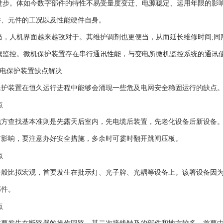
单进步。体如今数字部件的特性不易受量度变迁、电源稳定、运用年限的影
件、元件的工况以及性能硬件自身。
便当，人机界面越来越敌对于。其维护调剂也更便当，从而延长维修时间;
僻壤监控。微机保护装置存在串行通讯性能，与变电所微机监控系统的通讯
继电保护装置缺点解决
保护装置在恒久运行进程中能够会涌现一些危及电网安全稳固运行的缺点
点
地方查找基本准则是先露天后室内，先电缆后装置，先老化设备后新设备
有影响，要注意办好安全措施，多余时可霎时翻开跳闸压板。
点
一般比拟宏观，首要发生在批示灯、光子牌、光耦等设备上。该署设备因
部件。
点