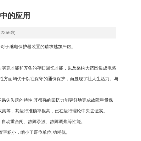
中的应用
2356次
署对于继电保护器装置的请求越加严厉。
速的演算才能和齐备的存贮回忆才能，以及采纳大范围集成电路
当性方面均优于以往保守的通例保护，而显现了壮大生活力。与
不易失失落的特性;其很强的回忆力能更好地完成故障重量保
收集等，其运行准确率很高，已在运行理论中失去证实。
、自动重合闸、故障录波、故障调焦等性能。
置容积小，缩小了屏位单位;功耗低。