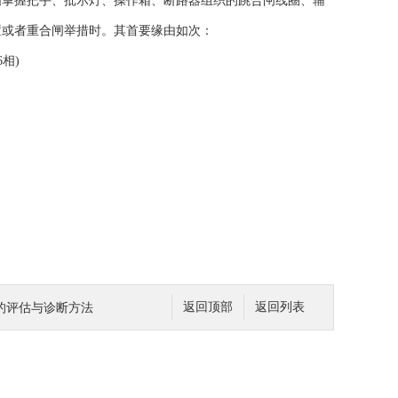
由掌握把手、批示灯、操作箱、断路器组织的跳合闸线圈、辅
置或者重合闸举措时。其首要缘由如次：
相)
的评估与诊断方法
返回顶部
返回列表