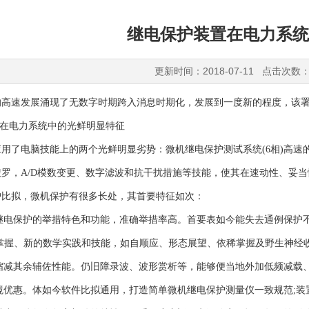
继电保护装置在电力系统
更新时间：2018-07-11 点击次数：
的高速发展涌现了无数字时期跨入消息时期化，发展到一度新的程度，该
能在电力系统中的光鲜明显特征
用了电脑技能上的两个光鲜明显劣势：微机继电保护测试系统(6相)高
搜罗，A/D模数变更、数字滤波和抗干扰措施等技能，使其在速动性、妥
护比拟，微机保护有很多长处，其首要特征如次：
步继电保护的举措特色和功能，准确举措率高。首要表如今能失去通例保护
动掌握、新的数学实践和技能，如自顺应、形态展望、依稀掌握及野生神经
地缩减其余辅佐性能。仍旧障录波、波形赏析等，能够便当地外加低频减载
环境优惠。体如今软件比拟通用，打造简单微机继电保护测量仪一致规范;装