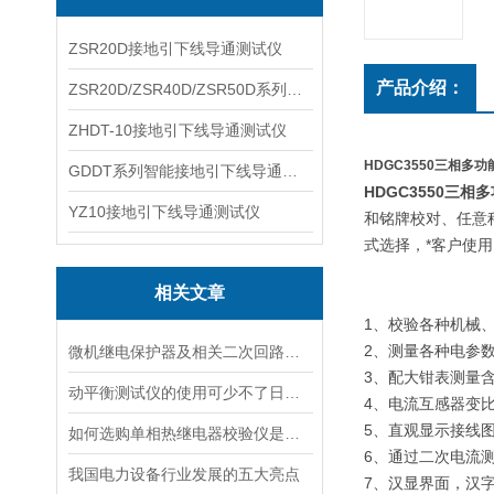
ZSR20D接地引下线导通测试仪
产品介绍：
ZSR20D/ZSR40D/ZSR50D系列接地引下线导通测试仪
ZHDT-10接地引下线导通测试仪
HDGC3550三相多
GDDT系列智能接地引下线导通测试仪
HDGC3550三
YZ10接地引下线导通测试仪
和铭牌校对、任意
式选择，*客户使
相关文章
1、校验各种机械
2、测量各种电参数
微机继电保护器及相关二次回路的验收
3、配大钳表测量
动平衡测试仪的使用可少不了日常保养
4、电流互感器变
5、直观显示接线
如何选购单相热继电器校验仪是正确的
6、通过二次电流
我国电力设备行业发展的五大亮点
7、汉显界面，汉