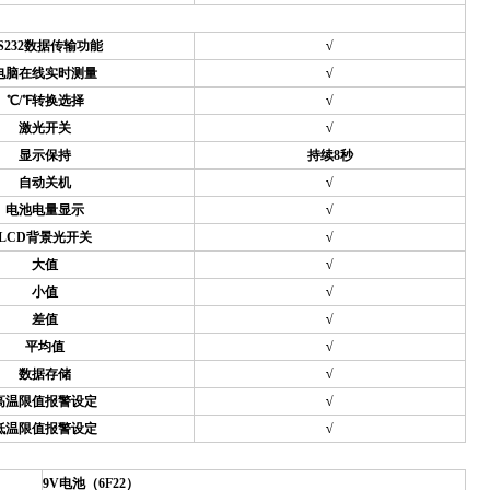
S232
数据传输功能
√
电脑在线实时测量
√
℃/℉转换选择
√
激光开关
√
显示保持
持续8秒
自动关机
√
电池电量显示
√
LCD
背景光开关
√
大值
√
小值
√
差值
√
平均值
√
数据存储
√
高温限值报警设定
√
低温限值报警设定
√
9V
电池（6F22）