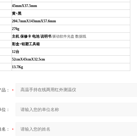
45mmX37.5mm
黄+黑
204.7mmX143mmX57.6mm
276g
主机 保修卡 电池 说明书
驱动软件光盘 数据线
彩盒+铝塑工具箱
12
台
52cmX43cmX32.5cm
13.7Kg
产品：
单位：
姓名：