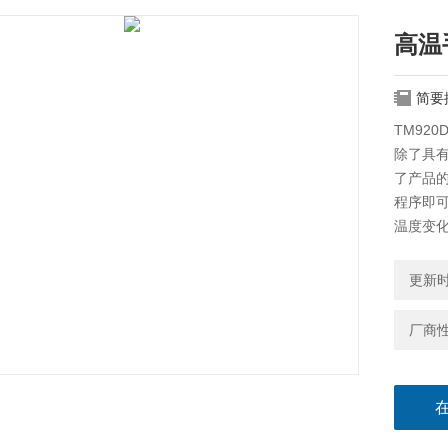
高温
简要
TM92
除了具
了产品
程序即
温度变
更新时间
厂商