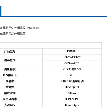
手持在线两用红外测温仪
的详细介绍
手持在线两用红外测温仪
产品型号
TM920D
-50
℃
~1350℃
测温范围
-58
℉
~2462℉
测量精度
±1.5℃o或1.5%
D:S
物距比
50:1
发射率
0.10~1.00
连续可调
重复性
±0.5℃或1%
响应时间
500ms
显示分辨率
0.1
℃
/0.1℉
光谱响应
8
μm~14μm