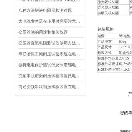
激光定位功能
背光显示功能
八种方法解决电阻器检测难题
自动关机功能
大电流发生器在使用时需要注意哪些呢？
包装规格
变压器油的用途和相关仪器
电源
9V电池
产品净重
658g
变压器直流电阻测试仪使用方法及其使用注意事项
产品尺寸
175*10
包装方式
彩盒包
串联谐振工频耐压试验系统在电力试验中的优势
标准外箱容量
20PCS
标准外箱尺寸
62.5*45
微机继电保护测试仪及制定继电器检验项目时需要考虑到的问题
标准外箱毛重
14.5KG
变频串联谐振耐压试验装置做电容性试品试验的注意事项
简述变频串联谐振试验装置在电力应用中的优点
您的
您的