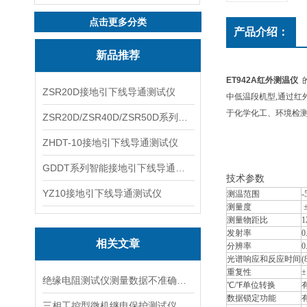
点击更多分类
产品介绍：
新品推荐
ET942A红外测温仪
ZSR20D接地引下线导通测试仪
中低温段机型,通过
于化学化工、环境检
ZSR20D/ZSR40D/ZSR50D系列接地引下线导通测试仪
ZHDT-10接地引下线导通测试仪
GDDT系列智能接地引下线导通测试仪
技术参数
YZ10接地引下线导通测试仪
测温范围
-
测量度
±
测量物距比
1
发射率
0
相关文章
分辨率
0
光谱响应和反应时间
(
重复性
±
绝缘电阻测试仪测量数据不准确的原因分析
℃/℉单位转换
数据锁定功能
三相工控型微机继电保护测试仪性能