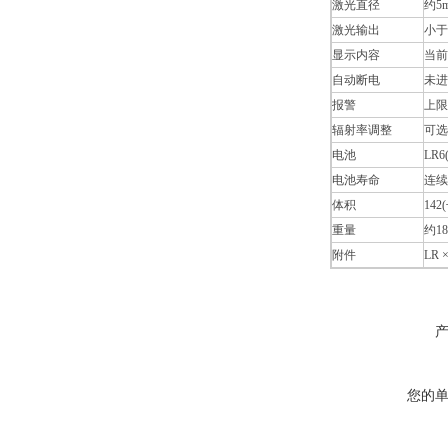
激光直径
约5
激光输出
小于1
显示内容
当前
自动断电
未进
报警
上限
辐射率调整
可选择
电池
LR6(
电池寿命
连续
体积
142
重量
约18
附件
LR
您的