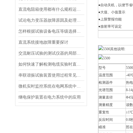
●自动关机，以便节省
直流电阻箱使用都有什么规程运用在那些地方
●大值、小值显示
●上限警报功能
试论电力变压器故障原因及处理方法
●放射率可设定
怎样根据试验设备电压等级选择合适的兆欧表
直流系统接地故障重要探讨
其他说明:
交流耐压试验的测试仪器的局部放电试验原理
如何快速了解检测电缆实验时直流高压发生器的优势
型号
5500
串联谐振试验装置使用过程常见故障及分析
温度范围
-40
检测器件
热电
微机实时监控系统在电网系统中的实际应用
光谱范围
8-1
继电保护装置在电力系统中的应用
测量直径
Φ4
测量精度
读数
重复性
±1
反应时间
0.8
瞄准
照在