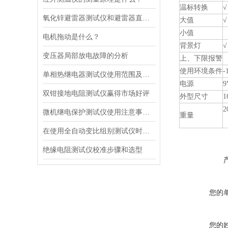
温标转换
√
氧化锌避雷器测试仪和避雷器直流参数测试仪的区别
大值
√
小值
电机拖动是什么？
背景灯
√
变压器局部放电故障的分析
上、下限报警
使用环境条件
-
单相热继电器测试仪使用范围及技术参数
电源
双钳接地电阻测试仪赢得市场好评
外型尺寸
1
2
微机继电保护测试仪使用注意事项（中）
重量
在使用全自动变比组别测试仪时遇到的故障应怎么办？
绝缘电阻测试仪校准步骤和选型
您的
您的