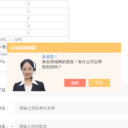
√
√
√
√
√
18℃——50℃
9V叠层电池
65mm×54mm×30mm
欢迎您！
00g
来自局域网的朋友！有什么可以帮
助您的吗？
产品：
单位：
姓名：