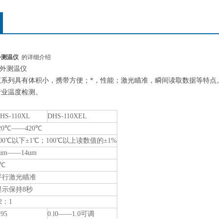
外测温仪
的详细介绍
列红外测温仪
该系列具有体积小，携带方便；*，性能；激光瞄准，瞬间读取数据等特点
行业温度检测。
：
HS-110XL
DHS-110XEL
20℃——420℃
100℃以下±1℃；100℃以上读数值的±1%
um——14um
1℃
平行激光瞄准
显示保持8秒
2：1
.95
0.l0——1.0可调