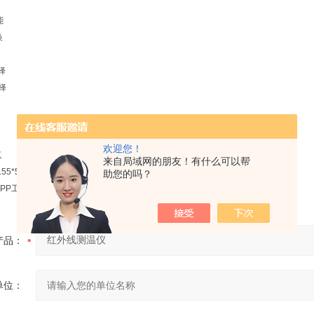
能
换
择
择
欢迎您！
克
来自局域网的朋友！有什么可以帮
55*59毫米
助您的吗？
PP工具盒
产品：
单位：