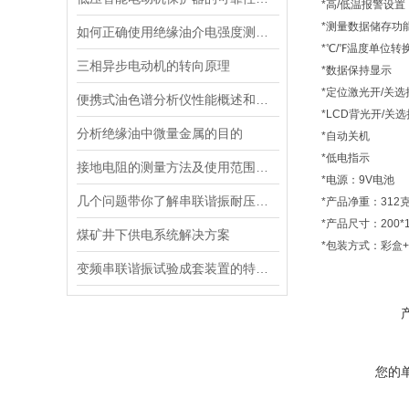
*高/低温报警设置
*测量数据储存功
如何正确使用绝缘油介电强度测试仪？
*℃/℉温度单位转
三相异步电动机的转向原理
*数据保持显示
*定位激光开/关选
便携式油色谱分析仪性能概述和现场
*LCD背光开/关选
分析绝缘油中微量金属的目的
*自动关机
*低电指示
接地电阻的测量方法及使用范围，你知道吗？
*电源：9V电池
几个问题带你了解串联谐振耐压试验测试
*产品净重：312
*产品尺寸：200*1
煤矿井下供电系统解决方案
*包装方式：彩盒+
变频串联谐振试验成套装置的特点及其技术参数介绍
您的