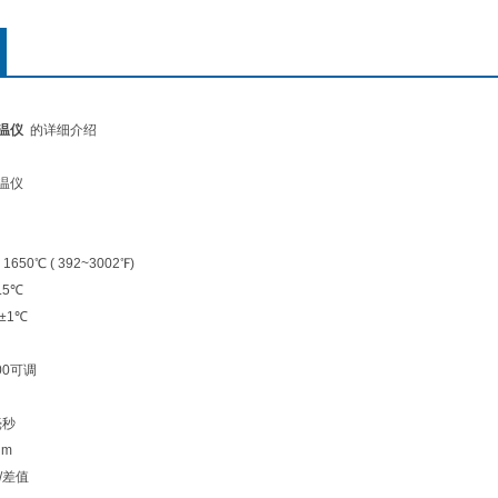
测温仪
的详细介绍
测温仪
650℃ ( 392~3002℉)
1.5℃
 ±1℃
.00可调
毫秒
μm
/差值