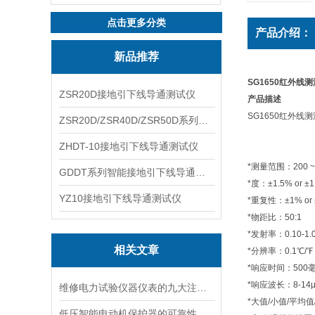
点击更多分类
产品介绍：
新品推荐
SG1650红外线
ZSR20D接地引下线导通测试仪
产品描述
SG1650红外线
ZSR20D/ZSR40D/ZSR50D系列接地引下线导通测试仪
ZHDT-10接地引下线导通测试仪
*测量范围：200 ~ 1
GDDT系列智能接地引下线导通测试仪
*度：±1.5% or ±
YZ10接地引下线导通测试仪
*重复性：±1% or
*物距比：50:1
*发射率：0.10-1
相关文章
*分辨率：0.1℃/℉
*响应时间：500
*响应波长：8-14
维修电力试验仪器仪表的九大注意事项
*大值/小值/平均值
低压智能电动机保护器的可靠性设计