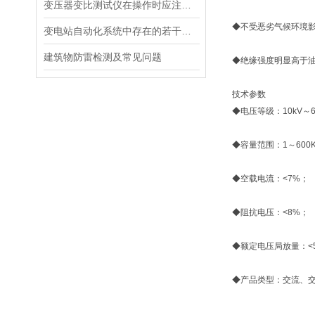
变压器变比测试仪在操作时应注意的安全事项
◆不受恶劣气候环境
变电站自动化系统中存在的若干问题浅析
建筑物防雷检测及常见问题
◆绝缘强度明显高于
技术参数
◆电压等级：10kV～6
◆容量范围：1～600K
◆空载电流：<7%；
◆阻抗电压：<8%；
◆额定电压局放量：<
◆产品类型：交流、