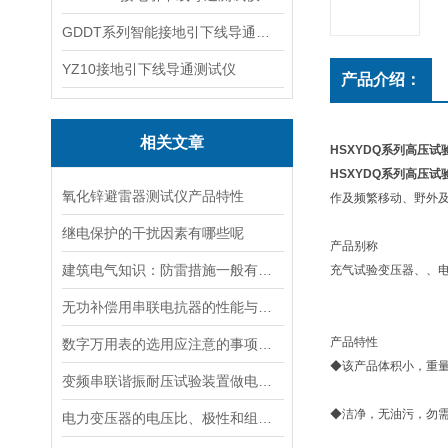
GDDT系列智能接地引下线导通测试仪
YZ10接地引下线导通测试仪
产品介绍：
相关文章
HSXYDQ系列高压试
HSXYDQ系列高压试
氧化锌避雷器测试仪产品特性
作及频繁移动、野外
继电保护的干扰因素有哪些呢
产品别称
建筑电气知识：防雷措施一般有哪两种
充气试验变压器、、
无功补偿用串联电抗器的性能与作用分析
产品特性
数字万用表的选用应注意的事项有哪些？
◆该产品体积小，重量
变频串联谐振耐压试验装置做电容性试品试验的注意事项
◆洁净，无油污，勿
电力变压器的电压比、极性和组别试验方法