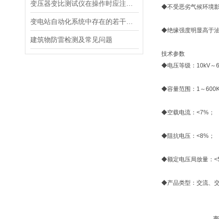
变压器变比测试仪在操作时应注意的安全事项
◆不受恶劣气候环境
变电站自动化系统中存在的若干问题浅析
◆绝缘强度明显高于
建筑物防雷检测及常见问题
技术参数
◆电压等级：10kV～6
◆容量范围：1～600K
◆空载电流：<7%；
◆阻抗电压：<8%；
◆额定电压局放量：<
◆产品类型：交流、