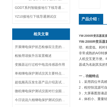
GDDT系列智能接地引下线导通测试仪
YZ10接地引下线导通测试仪
产品介绍：
相关文章
YW-2000R变压器
YW-2000R变压
开展继电保护状态检修应注意的问题
琐、精度低、耗时
非常成熟的A/D
检验用谐振升压装置概述
人机交互更方便。
变频器运行过程中电流传感器作用
器成为名副其实的
单相继电保护测试仪其主要特点都是些什么？
一．功能特点
1．采用四位半高
超低频高压发生器产品介绍及试验原理
2．程控恒流源可
微机继电保护测试仪面对行业困境如何扭转乾坤
3．大屏幕图形液
4．体积小、重量
今日说说六相继电保护测试仪的试验注意事项