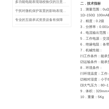
多功能电能表现场校验仪的注意事项
二．技术指标
1．测量范围：0uΩ
干扰对微机保护装置的影响表现在哪里？
1Ω~150Ω 100mA
专业的五级承试资质设备有保障
2．精度：0.2级
3．分辨率：0.001
4．电流输出范围：1
5．工作电源：交流2
6．绝缘电阻：各带
7．机械性能：
⑴工作条件：能承
⑵运输条件：能承
8．环境条件：
⑴环境温度：工作-10
⑵相对湿度：小于8
⑶大气压力：80~11
9．体积：320mm×
10．重量：5Kg