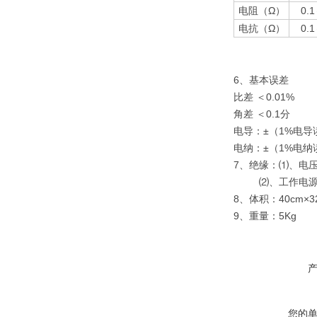
电阻（Ω）
0.1
电抗（Ω）
0.1
6、
基本误差
比差
＜
0.01%
角差
＜
0.1
分
电导：±（
1%
电导
电纳：±（
1%
电纳
7
、绝缘：⑴、电压
⑵、工作电
8、
体积：
40cm
×
3
9、
重量：
5Kg
您的