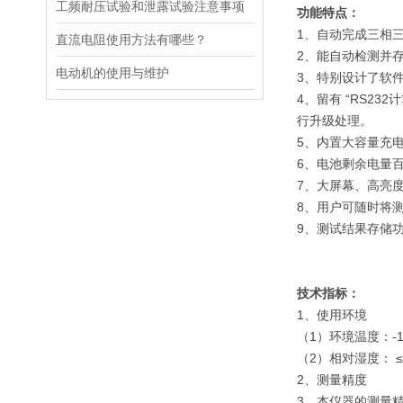
工频耐压试验和泄露试验注意事项
功能特点：
1
、自动完成三相
直流电阻使用方法有哪些？
2
、能自动检测并
电动机的使用与维护
3
、特别设计了软
4
、留有
“
RS232
计
行升级处理。
5
、内置大容量充
6
、电池剩余电量
7
、大屏幕、高亮
8
、用户可随时将
9
、测试结果存储
技术指标：
1、
使用环境
（1）
环境温度：
-
（
2
）相对湿度：
≤
2、
测量精度
3、
本仪器的测量