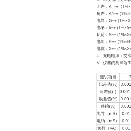
比差：Δ
f =
±（
1%
×
角差：Δδ
=
±
(1%
×
电导：
G=
±
(1%
×
G
电纳：
δ
=
±
(1%
×δ
负荷：
S=
±
(1%
×
S
电阻：
R=
±
(1%
×
R
电抗：
X=
±
(1%
×
X+
4、
充电电源：交
5、
仪器的测量范
测试项目
比差值
(%)
0.00
角差值
(
ˊ
)
0.001
误差值
(%)
0.00
修约
(%)
0.00
电导（
mS
）
0.01
电纳（
mS
）
0.01
负荷（
VA
）
0.01