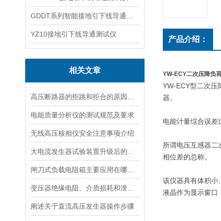
GDDT系列智能接地引下线导通测试仪
YZ10接地引下线导通测试仪
产品介绍：
相关文章
YW-ECY二次压降负
YW-ECY
型二次压
高压断路器的拒跳和拒合的原因和解决方法上
器。
电能质量分析仪的测试规范及要求
电能计量综合误差
无线高压核相仪安全注意事项介绍
所谓电压互感器二
大电流发生器试验装置升级后的优势凸显
相位差的总称。
闸刀式负载电阻箱主要应用在哪些领域
该仪器具有体积小
变压器绝缘电阻、介质损耗和泄漏电流
液晶作为显示窗口
阐述关于直流高压发生器操作步骤