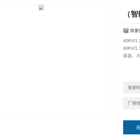
（智
简要
40KV
40KV
容器、
更新时间
厂商