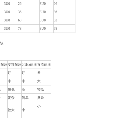
3U0
26
3U0
26
3U0
36
3U0
36
3U0
63
3U0
63
3U0
78
3U0
78
较
频耐压
变频耐压
0.1Hz耐压
直流耐压
好
好
差
小
小
大
低
较低
高
较低
杂
复杂
简单
复杂
小
较大
小