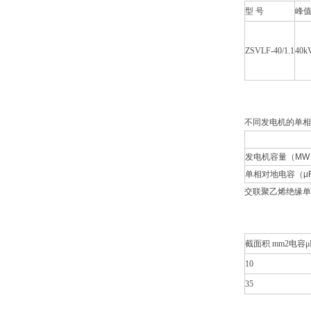
型 号
峰
ZSVLF-40/1.1
40k
不同发电机的单相
发电机容量（MW
单相对地电容（μ
交联聚乙烯绝缘单
截面积 mm2电容μF
10
35