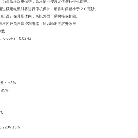
计为高低压双重保护，高压侧可按设定值进行停机保护。
超过额定电流时将进行停机保护，动作时间都小于２０毫秒。
电阻设计在升压体内，所以外面不需另接保护阻。
低压闭环负反馈控制电路，所以输出无容升效应。
参数
0.05Hz、0.02Hz
： ≤3%
≤5%
0℃
220V ±5%