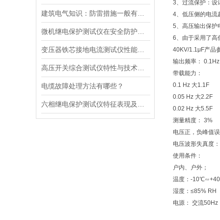
3、过流保护：设
建筑电气知识：防雷措施一般有哪两种
4、低压侧的电流
5、高压输出保护
微机继电保护测试仪在安全防护上的重要性
6、由于采用了高
变压器铁芯接地电流测试仪性能概述
40KV/1.1μF产品
输出频率： 0.1Hz、
高压开关综合测试仪特性与技术条件
带载能力：
0.1 Hz 大1.1F
电缆故障处理方法有哪些？
0.05 Hz 大2.2F
六相继电保护测试仪特征表现及综合参数
0.02 Hz 大5.5F
测量精度： 3%
电压正，负峰值误差
电压波形失真度： 
使用条件：
户内、户外；
温度：-10℃∽+4
湿度：≤85% RH
电源： 交流50Hz，