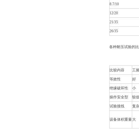
8.7/10
12/20
21/35
26/35
各种耐压试验的比
比较内容
工
等效性
好
绝缘破坏性
小
操作安全型
较
试验接线
复
设备体积重量
大