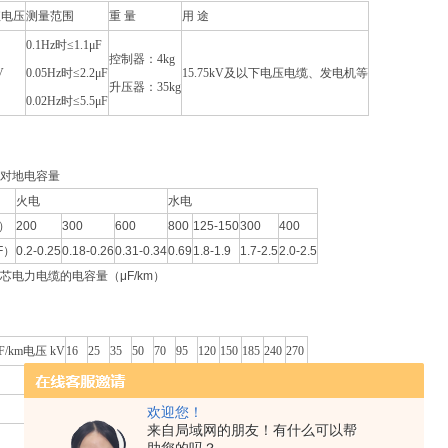
值电压
测量范围
重 量
用 途
0.1Hz时≤1.1μF
控制器：4kg
V
0.05Hz时≤2.2μF
15.75kV及以下电压电缆、发电机等
升压器：35kg
0.02Hz时≤5.5μF
对地电容量
火电
水电
）
200
300
600
800
125-150
300
400
F）
0.2-0.25
0.18-0.26
0.31-0.34
0.69
1.8-1.9
1.7-2.5
2.0-2.5
芯电力电缆的电容量（μF/km）
/km电压 kV
16
25
35
50
70
95
120
150
185
240
270
0.15
0.17
0.18
0.19
0.21
0.24
0.26
0.28
0.32
0.38
-
-
-
-
0.11
0.12
0.13
0.14
0.15
0.16
0.17
0.19
欢迎您！
来自局域网的朋友！有什么可以帮