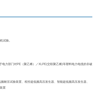
动机试验。
电力部门对PE（聚乙烯）／XLPE(交联聚乙烯)等塑料电力电缆的非破
超低频耐压试验装置、程控超低频高压发生器、智能超低频高压发生器、
压装置