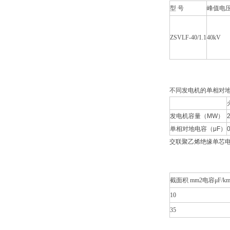
型 号
峰值电
ZSVLF-40/1.1
40kV
不同发电机的单相对
发电机容量（MW）
单相对地电容（μF）
0
交联聚乙烯绝缘单芯电
截面积 mm2电容μF/k
10
35