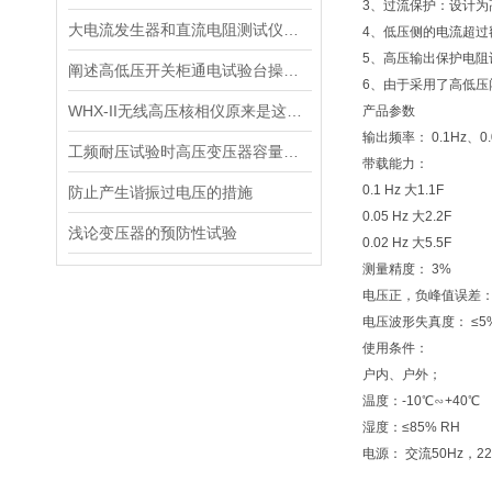
3、过流保护：设计
大电流发生器和直流电阻测试仪是电力检修*的利器
4、低压侧的电流超
5、高压输出保护电
阐述高低压开关柜通电试验台操作方法
6、由于采用了高低
WHX-II无线高压核相仪原来是这样工作的！
产品参数
输出频率： 0.1Hz、0.
工频耐压试验时高压变压器容量的选择
带载能力：
0.1 Hz 大1.1F
防止产生谐振过电压的措施
0.05 Hz 大2.2F
浅论变压器的预防性试验
0.02 Hz 大5.5F
测量精度： 3%
电压正，负峰值误差： 
电压波形失真度： ≤5
使用条件：
户内、户外；
温度：-10℃∽+40℃
湿度：≤85% RH
电源： 交流50Hz，22