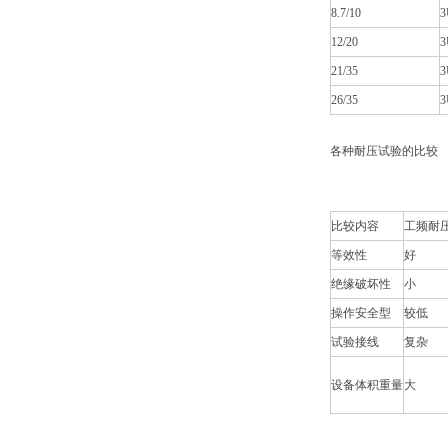
8.7/10
3
12/20
3
21/35
3
26/35
3
各种耐压试验的比较
比较内容
工频耐
等效性
好
绝缘破坏性
小
操作安全型
较低
试验接线
复杂
设备体积重量
大