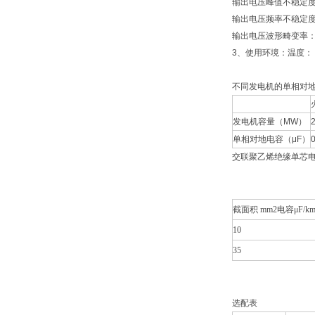
输出电压峰值不稳定度
输出电压频率不稳定度
输出电压波形畸变率：
3、使用环境：温度：－
不同发电机的单相对
发电机容量（MW）
单相对地电容（μF）
0
交联聚乙烯绝缘单芯电
截面积 mm2电容μF/k
10
35
选配表