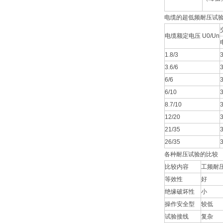
电缆的超低频耐压试
电缆额定电压 U0/Un
1.8/3
3.6/6
6/6
6/10
8.7/10
12/20
21/35
26/35
各种耐压试验的比较
比较内容
工频耐
等效性
好
绝缘破坏性
小
操作安全型
较低
试验接线
复杂