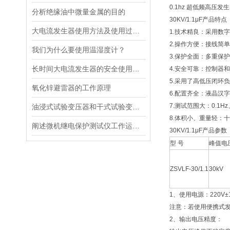
0.1hz 超低频高压
分析绝缘油中微量金属的目的
30KV/1.1μF产品特点
大电流发生器使用方法及使用过程注意事项
1.技术精良：采用数
2.操作方便：接线简
我们为什么要使用温湿度计？
3.保护全面：多重保护
长时间大电流发生器的安全使用规程
4.安全可靠：控制器
5.采用了高低压闭环
氧化锌避雷器的工作原理
6.配置齐全：液晶汉
7.测试范围大：0.1H
油浸式试验变压器和干式试验变压器有什么区别？
8.体积小、重量轻：
阐述微机继电保护测试仪工作运转时发生的故障
30KV/1.1μF产品参数
型 号
峰值电
ZSVLF-30/1.1
30kV
1、使用电源：220V±1
注意：若使用便携式发
2、输出电压精度：