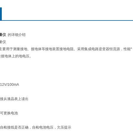
测量仪
的详细介绍
测量仪
阻仪主要用于测量接地、接地体等接地装置接地电阻。采用集成电路逆变器恒流源，性能
量接地体上的地电压。
V/100mA
接从液晶表上读出
可更换电池
自检接线是否正确，自检电池电压，欠压提示