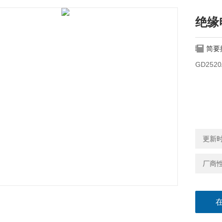
绝缘
简要
GD252
更新时间
厂商