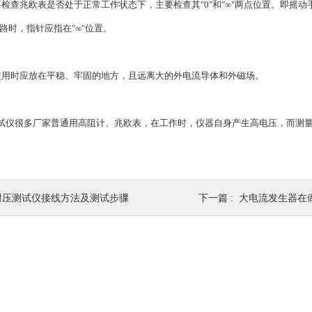
查兆欧表是否处于正常工作状态下，主要检查其"0"和"∞"两点位置。即摇
开路时，指针应指在"∞"位置。
时应放在平稳、牢固的地方，且远离大的外电流导体和外磁场。
很多厂家普通用高阻计、兆欧表，在工作时，仪器自身产生高电压，而测量
耐压测试仪接线方法及测试步骤
下一篇 :
大电流发生器在