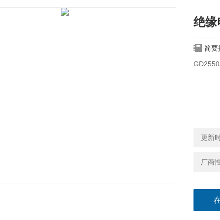
绝缘
简要
GD255
更新时间
厂商