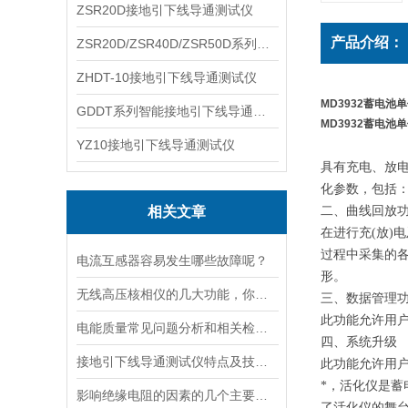
ZSR20D接地引下线导通测试仪
产品介绍：
ZSR20D/ZSR40D/ZSR50D系列接地引下线导通测试仪
ZHDT-10接地引下线导通测试仪
MD3932蓄电池
GDDT系列智能接地引下线导通测试仪
MD3932蓄电池
YZ10接地引下线导通测试仪
具有充电、放
化参数，包括
相关文章
二、曲线回放
在进行充(放
过程中采集的
电流互感器容易发生哪些故障呢？
形。
无线高压核相仪的几大功能，你都知晓吗？
三、数据管理
此功能允许用
电能质量常见问题分析和相关检测仪器
四、系统升级
接地引下线导通测试仪特点及技术参数
此功能允许用
*，活化仪是
影响绝缘电阻的因素的几个主要因素
了活化仪的舞