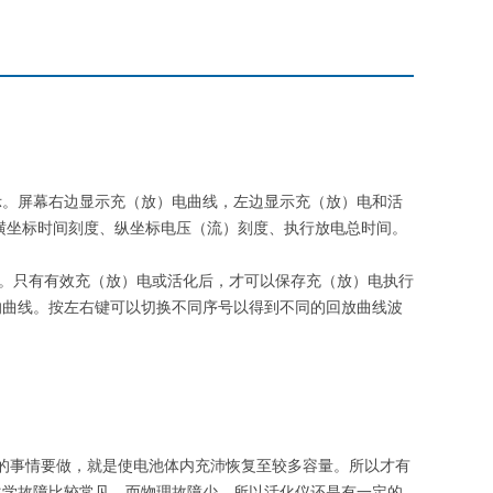
示。屏幕右边显示充（放）电曲线，左边显示充（放）电和活
横坐标时间刻度、纵坐标电压（流）刻度、执行放电总时间。
断。只有有效充（放）电或活化后，才可以保存充（放）电执行
的曲线。按左右键可以切换不同序号以得到不同的回放曲线波
的事情要做，就是使电池体内充沛恢复至较多容量。所以才有
化学故障比较常见，而物理故障少，所以活化仪还是有一定的