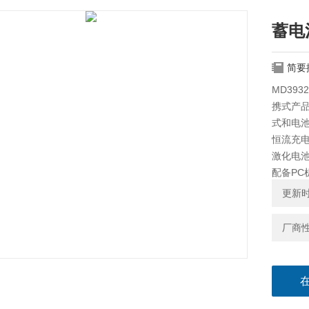
蓄电
简要
MD39
携式产
式和电
恒流充
激化电
配备P
析。
更新时间
厂商