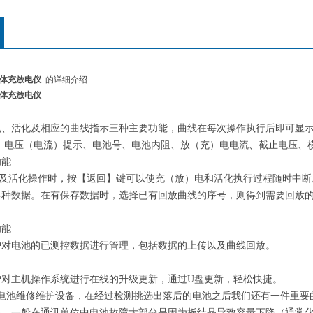
单体充放电仪
的详细介绍
单体充放电仪
电、活化及相应的曲线指示三种主要功能，曲线在每次操作执行后即可显
： 电压（电流）提示、电池号、电池内阻、放（充）电电流、截止电压、
功能
)电及活化操作时，按【返回】键可以使充（放）电和活化执行过程随时中
各种数据。在有保存数据时，选择已有回放曲线的序号，则得到需要回放
功能
户对电池的已测控数据进行管理，包括数据的上传以及曲线回放。
户对主机操作系统进行在线的升级更新，通过U盘更新，轻松快捷。
蓄电池维修维护设备，在经过检测挑选出落后的电池之后我们还有一件重要
台，一般在通讯单位中电池故障大部分是因为板结晶导致容量下降（通常