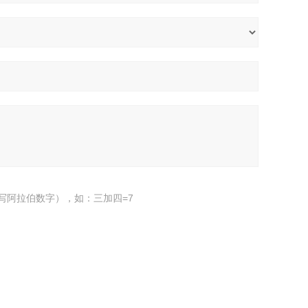
写阿拉伯数字），如：三加四=7