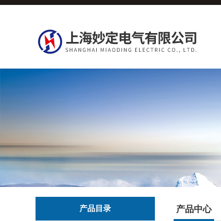
产品目录
产品中心