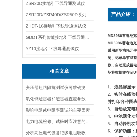
ZSR20D接地引下线导通测试仪
产品介绍：
ZSR20D/ZSR40D/ZSR50D系列接地引下线导通测试仪
ZHDT-10接地引下线导通测试仪
MD3986蓄电池
GDDT系列智能接地引下线导通测试仪
MD3986蓄电池
YZ10接地引下线导通测试仪
采用新型功耗元件
测、记录单节或整
数，自动完成蓄电
相关文章
场将数据转存至U
1、液晶屏显
变压器短路阻抗测试仪可准确测量仪器阻抗功能
2、实时在线监
氧化锌避雷器和避雷器直流参数测试仪的区别
并打印各种图
3、自动放充电
影响电阻或电阻率测试的主要因素
4、电池活化
电力电缆检修、试验时应注意的几个问题？
5、自动停机功
6、保护功能
分析高压电气设备绝缘电阻吸收比测试方法实验变压器