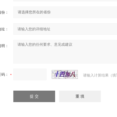
省份：
地址：
说明：
证码：
请输入计算结果（填