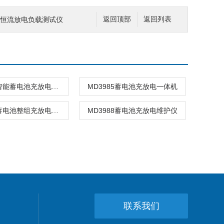
电池恒流放电负载测试仪
返回顶部
返回列表
MD3985智能蓄电池充放电一体机
MD3985蓄电池充放电一体机
MD3988蓄电池整组充放电装置
MD3988蓄电池充放电维护仪
联系我们