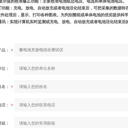
流显示值的校准修正功能：主要校准电池组总电压、电流和单体电池电压。
贮功能：充电、放电、自动放充或者电池活化结束后，可把采集的数据转存
软件处理后，显示、打印各种图表。为判别整组或单体电池的优劣提供科
接口通讯：实现计算机实时监测或充电、放电、自动放充或者电池活化结束后
产品：
单位：
姓名：
电话：
邮箱：