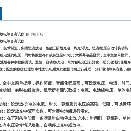
充放电综合测试仪
的详细介绍
充放电综合测试仪
，技术制造，实现恒流放电、智能三阶段充电、均充/浮充、恒流/恒压自动转换功能
组电池的电压，同时将数据存贮或传送至PC机；大屏幕液晶显示，全中文菜单提示
池组各种参数的测试、监控；自动放/充电，可对蓄电池进行活化，延长电池的使用寿命
盘；配套的数据处理软件对放/充电采集的数据信息进行处理，分析电池剩余容量，生
示，全中文菜单提示，操作简便，智能化程度高，可设定电压、电流、时间
控功能：实时在线监测、显示所有测试数据：电流、电池组电压、单体电
表。
功能：设定放/充电的电流、时长、容量及其电压的高限、低限，可以循
功能：设定放充电循环次数，可对蓄电池组进行活化。
能：在下列条件任意一条满足时自动停止放/充电：时间到、容量到、单
：如有电压异常情况发生，自动停止充电或放电。