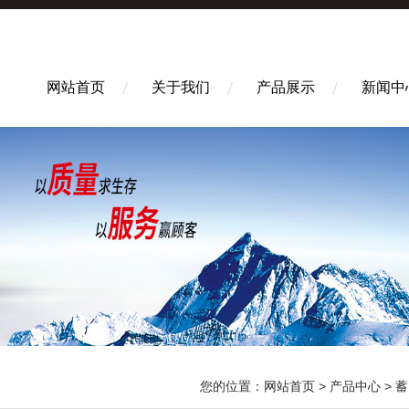
网站首页
关于我们
产品展示
新闻中
您的位置：
网站首页
>
产品中心
>
蓄