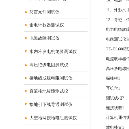
10、电源：∽2
11、外形尺寸：
防雷元件测试仪
12、寻迹：信
雷电计数器测试仪
电力电缆故障
电缆故障测试仪
电缆测试仪主
TE-DL600
水内冷发电机绝缘测试仪
电流取样器个
高压绝缘电阻测试仪
高压放电球部
接地线成组电阻测试仪
探棒根1
耳机付1
直流接地故障测试仪
测试线根2
接地引下线导通测试仪
连接线套1
大型地网接地电阻测试仪
计算机通信线
放电棒支1