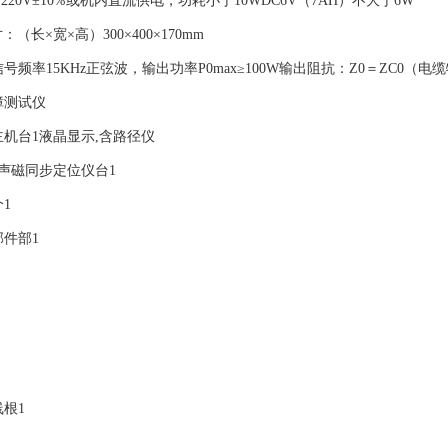
20V±10℅或机内直流供电，功耗小于10WDC6V（7AH）不大于6W
（长×宽×高）300×400×170mm
号频率15KHz正弦波，输出功率P0max≥100W输出阻抗：Z0＝ZC0（
测试仪
机台1液晶显示,含路径仪
型声磁同步定位仪台1
1
件部1
根1