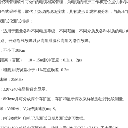
资料管理软件可做*的电缆档案管理，为电缆的维护工作和定位提供参考
合式采样器，取代了烦琐的现场接线，具有波形直观容易分析，与高压*
测试仪测试指标：
：适用于测量各种不同电压等级、不同截面、不同介质及各种材质的电力
短路、开路断线故障以及高阻泄漏和高阻闪络性故障。
不小于30Km
距离（盲区）：10－15m脉冲宽度：0.2μs、2μs
粗测系统误差小于±1℅定点误差±0.2m
率：25MHz
320×240液晶带背光显示。
8Kbyte并可分成两个存贮区，存贮和显示两次采样波形进行比较测量。
：V/50米、V为传播速度m/μS。
：内设微型打印机记录测试日期及测试波形数据。