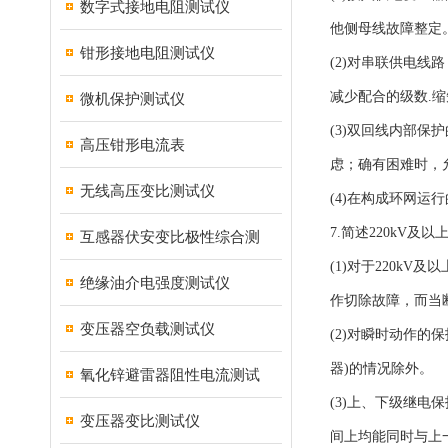
数字式接地电阻测试仪
他侧母线故障整定
钳形接地电阻测试仪
(2)对串联供电
减少配合的级数.
微机保护测试仪
(3)双回线内部
高压钳形电流表
虑；确有困难时，
无线高压变比测试仪
(4)在构成环网
7.简述220kV
互感器伏安变比极性综合测
(1)对于220
绝缘油介电强度测试仪
作切除故障，而当
变压器空负载测试仪
(2)对瞬时动作
器)的情况除外。
氧化锌避雷器阻性电流测试
(3)上、下级继
变压器变比测试仪
间上均能同时与上