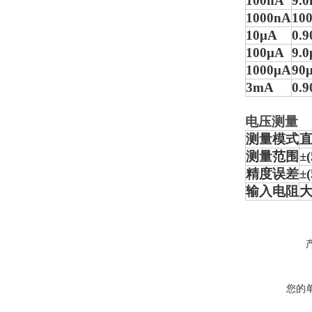
100nA
9.
1000nA
10
10μA
0.
100μA
9.
1000μA
90
3mA
0.
电压测量
测量模式
测量范围
±
精度误差
±
输入电阻
大
您的