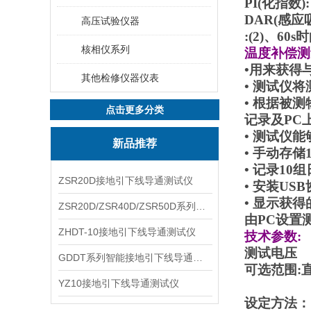
PI(化指数)
DAR(感应吸
高压试验仪器
:(2)、60
核相仪系列
温度补偿测
•用来获得
其他检修仪器仪表
• 测试仪
• 根据被
点击更多分类
记录及PC
• 测试仪
新品推荐
• 手动存储
• 记录10
ZSR20D接地引下线导通测试仪
• 安装US
• 显示获
ZSR20D/ZSR40D/ZSR50D系列接地引下线导通测试仪
由PC设置
ZHDT-10接地引下线导通测试仪
技术参数:
测试电压
GDDT系列智能接地引下线导通测试仪
可选范围:直
YZ10接地引下线导通测试仪
设定方法：