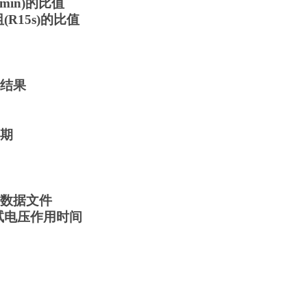
1min)的比值
(R15s)的比值
示结果
日期
试数据文件
试电压作用时间