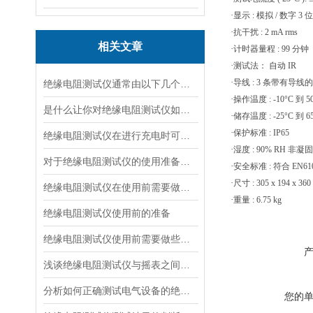
·
显示
:
模拟
/
数字
3
位
·
抗干扰
: 2 mA rms
相关文章
·
计时器量程
: 99
分钟
·
测试法：
自动
IR
·
导线
: 3
条带有导线的
绝缘电阻测试仪通常由以下几个主要部分组成
·
操作温度
: -10°C
到
5
是什么让你对绝缘电阻测试仪如此看好
·
储存温度
: -25°C
到
6
·
保护标准
: IP65
绝缘电阻测试仪在进行充电时可有什么要领
·
湿度
: 90% RH
非凝固
对于绝缘电阻测试仪的使用准备说明
·
安全标准
:
符合
EN610
·
尺寸
: 305 x 194 x 36
绝缘电阻测试仪在使用前需要做好哪些准备呢？
·
重量
: 6.75 kg
绝缘电阻测试仪使用前的准备
绝缘电阻测试仪使用前需要做些什么准备呢？
浅谈绝缘电阻测试仪与摇表之间的区别和联系
分析如何正确测试电气设备的绝缘电阻
您的