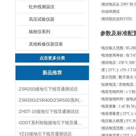
·
测试电压从
250V
到
5
红外线测温仪
·
自动
IR
测试
·
高压试验仪器
测试阻抗达到
15TΩ
核相仪系列
参数及标准配
其他检修仪器仪表
·
电压输入范围
: 85-26
·
电池使用寿命
:
在
5 
点击更多分类
·
测试电压
: 250 V, 500
·
度
( 23°C ): ±5% 1 T 
新品推荐
·
显示范围
:
数字显示
1
·
短路电流
/
充电电流
:
ZSR20D接地引下线导通测试仪
·
电容充电时间
: ≤ 5
秒
·
电容放电时间
:
放电
ZSR20D/ZSR40D/ZSR50D系列接地引下线导通测试仪
·
电容测量
: 1 nF
到
50 
ZHDT-10接地引下线导通测试仪
·
电容测量度
( 23°C ):
·
电压输入精度
( 0°C
GDDT系列智能接地引下线导通测试仪
·
测试电流范围
: ±0.01
YZ10接地引下线导通测试仪
·
测试电流度
( 23°C ):