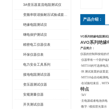
3A变压器直流电阻测试仪
变频串联谐振耐压试验成套装置
产品介绍：
绝缘电阻测试仪
继电保护测试仪
VO系列绝缘电阻测试
AVO系列绝缘
精密电工仪器仪表
产品简介：
仪器的控制和按钮的
环保仪器仪表
·
仪器带有一个防护端
电力安全工具系列
·
MIT510
的可选择电压
·
IR
测试装置的设置是
接地电阻测试仪器
·
MIT510
会自动检测电
·
在试验结束后，
MIT5
变压器测试仪器
特点
安规测量仪器
·
5kV
·
主电源或者电池供电
开关测试仪器
·
数字
/
模拟背光显示