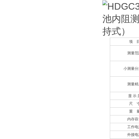
项 
测量范
小测量分
测量精
显 示 
尺 
重 
内存容
工作电
外接电