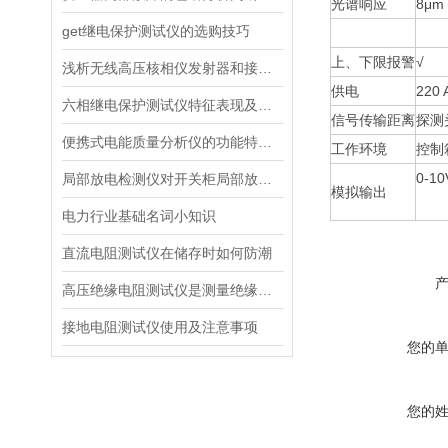
光谱响应
8μm
get继电保护测试仪的选购技巧
上、下限报警
√
浅析无线高压核相仪发射器和接收器的作用
供电
220 
六相继电保护测试仪特征表现及综合参数
信号传输距离
探测
便携式电能质量分析仪的功能特点以及注意事项简要解析
工作环境
控制
0-1
局部放电检测仪对开关柜局部放电原因检测与处理
模拟输出
电力行业基础名词小知识
直流电阻测试仪在储存时如何防潮
高压绝缘电阻测试仪是测量绝缘电阻的理想测试仪
接地电阻测试仪使用及注意事项
您的
您的