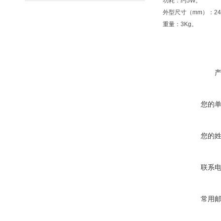
功耗：约5W。
外型尺寸（mm）：240×
重量：3Kg。
您的
您的
联系
常用